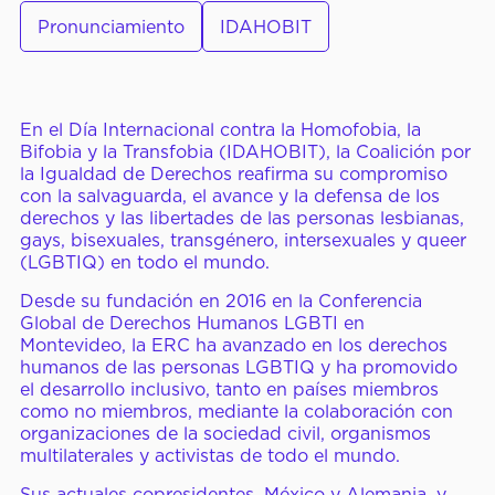
Nuestros Miembros
Pronunciamiento
IDAHOBIT
Conferencias de la CID
En el Día Internacional contra la Homofobia, la
Bifobia y la Transfobia (IDAHOBIT), la Coalición por
CENTRO DE
Noticias y Artículos
la Igualdad de Derechos reafirma su compromiso
PRENSA
con la salvaguarda, el avance y la defensa de los
Pronunciamientos y
derechos y las libertades de las personas lesbianas,
Declaraciones
gays, bisexuales, transgénero, intersexuales y queer
(LGBTIQ) en todo el mundo.
Reportes y Documentos
Desde su fundación en 2016 en la Conferencia
Videos y Webinars
Global de Derechos Humanos LGBTI en
Montevideo, la ERC ha avanzado en los derechos
humanos de las personas LGBTIQ y ha promovido
el desarrollo inclusivo, tanto en países miembros
Cómo Participar
como no miembros, mediante la colaboración con
organizaciones de la sociedad civil, organismos
Cursos Virtuales
multilaterales y activistas de todo el mundo.
Sus actuales copresidentes, México y Alemania, y