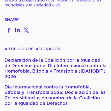
estrecha colaboración con nuestros interlocutores
mundiales y la sociedad civil.
SHARE
Share
Share
Share
on
to
to
Facebook
LinkedIn
X
ARTÍCULOS RELACIONADOS
Declaración de la Coalición por la Igualdad
de Derechos por el Día Internacional contra la
Homofobia, Bifobia y Transfobia (IDAHOBIT)
2026
Día Internacional contra la Homofobia,
Bifobia y Transfobia 2025: Declaración de las
Co-presidencias en nombre de la Coalición
por la Igualdad de Derechos