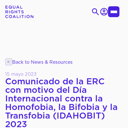
Iniciar
Toggle
sesión
Menu
Ir
Search
al
for:
contenido
EN
ES
Back to News & Resources
SOBRE LA CID
Quiénes Somos
15 mayo 2023
Objetivos Estratégicos
Comunicado de la ERC
con motivo del Día
Órganos de Gobierno
Internacional contra la
Homofobia, la Bifobia y la
Transfobia (IDAHOBIT)
QUÉ
Grupos de Trabajo
HACEMOS
Temático
2023