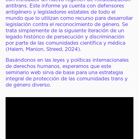
antitrans. Este informe ya cuenta con defensores
antigénero y legisladores estatales de todo el
mundo que lo utilizan como recurso para desarrollar
legislación contra el reconocimiento de género. Se
trata simplemente de la siguiente iteración de un
legado histórico de persecución y discriminación
por parte de las comunidades científica y médica
(Halem, Manion, Streed, 2024).
Basándonos en las leyes y políticas internacionales
de derechos humanos, esperamos que este
seminario web sirva de base para una estrategia
integral de protección de las comunidades trans y
de género diverso.