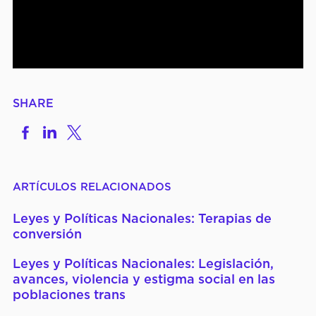
SHARE
Share
Share
Share
on
to
to
Facebook
LinkedIn
X
ARTÍCULOS RELACIONADOS
Leyes y Políticas Nacionales: Terapias de
conversión
Leyes y Políticas Nacionales: Legislación,
avances, violencia y estigma social en las
poblaciones trans