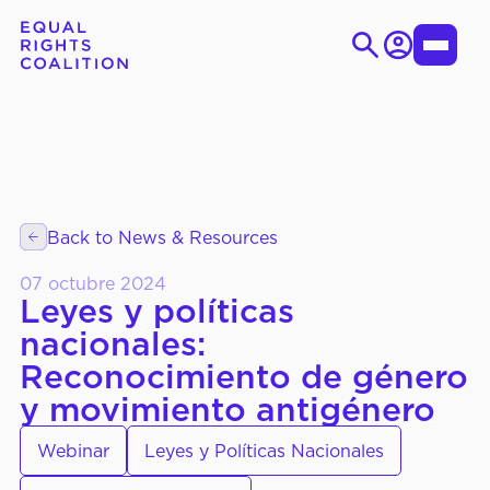
Iniciar
Toggle
sesión
Menu
Ir
Search
al
for:
contenido
EN
ES
Back to News & Resources
SOBRE LA CID
Quiénes Somos
07 octubre 2024
Objetivos Estratégicos
Leyes y políticas
nacionales:
Órganos de Gobierno
Reconocimiento de género
y movimiento antigénero
QUÉ
Grupos de Trabajo
Webinar
Leyes y Políticas Nacionales
HACEMOS
Temático