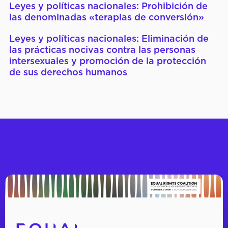
Leyes y políticas nacionales: Prohibición de
las denominadas «terapias de conversión»
Leyes y políticas nacionales: Eliminación de
las prácticas nocivas contra las personas
intersexuales y promoción de la protección
de sus derechos humanos