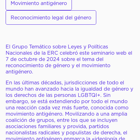
Movimiento antigénero
Nuestros Miembros
Conferencias de la CID
Reconocimiento legal del género
CENTRO DE
Noticias y Artículos
El Grupo Temático sobre Leyes y Políticas
PRENSA
Nacionales de la ERC celebró este seminario web el
Pronunciamientos y
7 de octubre de 2024 sobre el tema del
Declaraciones
reconocimiento de género y el movimiento
antigénero.
Reportes y Documentos
En las últimas décadas, jurisdicciones de todo el
mundo han avanzado hacia la igualdad de género y
Videos y Webinars
los derechos de las personas LGBTQI+. Sin
embargo, se está extendiendo por todo el mundo
una reacción cada vez más fuerte, conocida como
movimiento antigénero. Movilizando a una amplia
Cómo Participar
coalición de grupos, entre los que se incluyen
asociaciones familiares y provida, partidos
Cursos Virtuales
nacionalistas radicales y populistas de derecha, el
movimiento antigénero enmarca la «ideología de