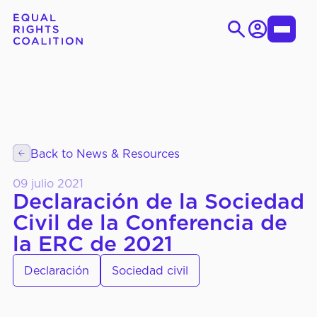
Iniciar
Toggle
sesión
Menu
Ir
Search
al
for:
contenido
EN
ES
Back to News & Resources
SOBRE LA CID
Quiénes Somos
09 julio 2021
Objetivos Estratégicos
Declaración de la Sociedad
Civil de la Conferencia de
Órganos de Gobierno
la ERC de 2021
Declaración
Sociedad civil
QUÉ
Grupos de Trabajo
HACEMOS
Temático