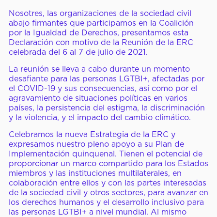
Nuestros Miembros
Nosotres, las organizaciones de la sociedad civil
abajo firmantes que participamos en la Coalición
Conferencias de la CID
por la Igualdad de Derechos, presentamos esta
Declaración con motivo de la Reunión de la ERC
celebrada del 6 al 7 de julio de 2021.
CENTRO DE
Noticias y Artículos
La reunión se lleva a cabo durante un momento
desafiante para las personas LGTBI+, afectadas por
PRENSA
Pronunciamientos y
el COVID-19 y sus consecuencias, así como por el
agravamiento de situaciones políticas en varios
Declaraciones
países, la persistencia del estigma, la discriminación
y la violencia, y el impacto del cambio climático.
Reportes y Documentos
Celebramos la nueva Estrategia de la ERC y
Videos y Webinars
expresamos nuestro pleno apoyo a su Plan de
Implementación quinquenal. Tienen el potencial de
proporcionar un marco compartido para los Estados
miembros y las instituciones multilaterales, en
Cómo Participar
colaboración entre ellos y con las partes interesadas
de la sociedad civil y otros sectores, para avanzar en
Cursos Virtuales
los derechos humanos y el desarrollo inclusivo para
las personas LGTBI+ a nivel mundial. Al mismo