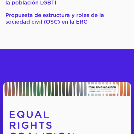
la población LGBTI
Propuesta de estructura y roles de la
sociedad civil (OSC) en la ERC