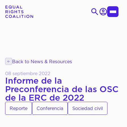
Iniciar
Toggle
sesión
Menu
Ir
Search
al
for:
contenido
EN
ES
Back to News & Resources
SOBRE LA CID
Quiénes Somos
08 septiembre 2022
Objetivos Estratégicos
Informe de la
Preconferencia de las OSC
Órganos de Gobierno
de la ERC de 2022
Reporte
Conferencia
Sociedad civil
QUÉ
Grupos de Trabajo
HACEMOS
Temático