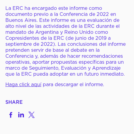
Nuestros Miembros
La ERC ha encargado este informe como
documento previo a la Conferencia de 2022 en
Conferencias de la CID
Buenos Aires. Este informe es una evaluación de
alto nivel de las actividades de la ERC durante el
mandato de Argentina y Reino Unido como
Copresidentes de la ERC (de junio de 2019 a
CENTRO DE
Noticias y Artículos
septiembre de 2022). Las conclusiones del informe
PRENSA
pretenden servir de base al debate en la
Pronunciamientos y
Conferencia y, además de hacer recomendaciones
Declaraciones
operativas, aportar propuestas específicas para un
marco de Seguimiento, Evaluación y Aprendizaje
Reportes y Documentos
que la ERC pueda adoptar en un futuro inmediato.
Haga click aquí
para descargar el informe.
Videos y Webinars
SHARE
Cómo Participar
Share
Share
Share
Cursos Virtuales
on
to
to
Facebook
LinkedIn
X