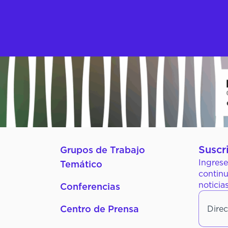
Suscr
Grupos de Trabajo
Ingrese
Temático
continu
noticia
Conferencias
Direcc
Centro de Prensa