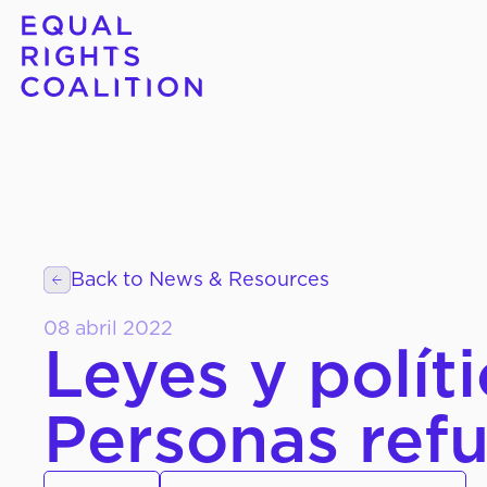
Ir
Search
al
for:
contenido
Back to News & Resources
08 abril 2022
Leyes y polít
Personas ref