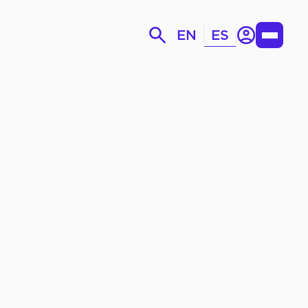
Iniciar
EN
ES
Toggle
sesión
Menu
Quiénes Somos
 CID
Objetivos Estratégicos
Órganos de Gobierno
Grupos de Trabajo Temático
EMOS