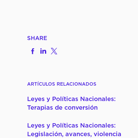
Nuestros Miembros
Conferencias de la CID
SHARE
Noticias y Artículos
DE
Share
Share
Share
on
to
to
Pronunciamientos y
Facebook
LinkedIn
X
Declaraciones
ARTÍCULOS RELACIONADOS
Reportes y Documentos
Leyes y Políticas Nacionales:
Terapias de conversión
Videos y Webinars
Leyes y Políticas Nacionales:
Legislación, avances, violencia